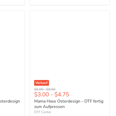
Mama
Hase
Osterdesign
–
DTF
fertig
zum
Aufpressen
Verkauf
Ursprünglicher
Ursprünglicher
$6.00
-
$9.50
$3.00
-
$4.75
Preis
Preis
sterdesign
Mama Hase Osterdesign – DTF fertig
zum Aufpressen
DTF Center