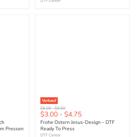
DTF Center
Frohe
Ostern
Jesus-
Design
–
DTF
Ready
To
Press
Verkauf
Ursprünglicher
Ursprünglicher
$6.00
-
$9.50
$3.00
-
$4.75
Preis
Preis
ch
Frohe Ostern Jesus-Design – DTF
zum Pressen
Ready To Press
DTF Center