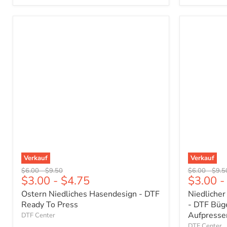
Ostern
Niedlicher
Niedliches
Hase
Hasendesign
Frohe
-
Ostern
DTF
Design
Ready
-
To
DTF
Press
Bügelbild
fertig
zum
Aufpresse
Verkauf
Verkauf
Ursprünglicher
Ursprünglicher
Ursprünglich
Urspr
$6.00
-
$9.50
$6.00
-
$9.5
$3.00
-
$4.75
$3.00
-
Preis
Preis
Preis
Preis
Ostern Niedliches Hasendesign - DTF
Niedlicher
Ready To Press
- DTF Büge
Aufpresse
DTF Center
DTF Center