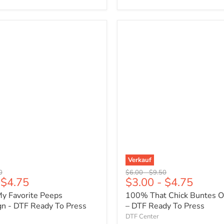
100%
That
Chick
Buntes
gn
Osterdesign
–
DTF
Ready
To
Press
Verkauf
er
ünglicher
Ursprünglicher
Ursprünglicher
0
$6.00
-
$9.50
$4.75
$3.00
-
$4.75
Preis
Preis
My Favorite Peeps
100% That Chick Buntes O
gn - DTF Ready To Press
– DTF Ready To Press
DTF Center