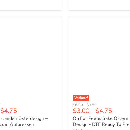
Oh
For
den
Peeps
gn
Sake
Ostern
Leopard
Design
-
n
DTF
Ready
To
Press
Verkauf
er
ünglicher
Ursprünglicher
Ursprünglicher
0
$6.00
-
$9.50
$4.75
$3.00
-
$4.75
Preis
Preis
erstanden Osterdesign –
Oh For Peeps Sake Ostern
g zum Aufpressen
Design - DTF Ready To Pre