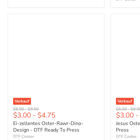
Ei-
Jesus
zellentes
Osterdesi
Oster-
-
Rawr-
DTF
Dino-
Ready
Design
To
-
Press
DTF
Ready
To
Press
Verkauf
Verkauf
Ursprünglicher
Ursprünglicher
Ursprünglich
Urspr
$6.00
-
$9.50
$6.00
-
$9.5
$3.00
-
$4.75
$3.00
-
Preis
Preis
Preis
Preis
Ei-zellentes Oster-Rawr-Dino-
Jesus Oste
Design - DTF Ready To Press
Press
DTF Center
DTF Center