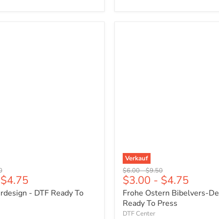
Frohe
gn
Ostern
Bibelvers-
Design
–
DTF
Ready
To
Press
Verkauf
er
ünglicher
Ursprünglicher
Ursprünglicher
0
$6.00
-
$9.50
$4.75
$3.00
-
$4.75
Preis
Preis
rdesign - DTF Ready To
Frohe Ostern Bibelvers-De
Ready To Press
DTF Center