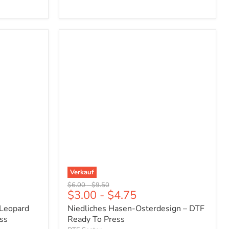
Niedliches
Hasen-
Osterdesign
–
DTF
Ready
To
Press
Verkauf
Ursprünglicher
Ursprünglicher
$6.00
-
$9.50
$3.00
-
$4.75
Preis
Preis
 Leopard
Niedliches Hasen-Osterdesign – DTF
ss
Ready To Press