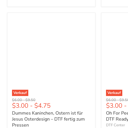
Dummes
Oh
Kaninchen,
For
Ostern
Peeps
ist
Sake
für
Ostern
Jesus
Design
Osterdesign
-
–
DTF
DTF
Ready
fertig
To
zum
Press
Pressen
Verkauf
Verkauf
Ursprünglicher
Ursprünglicher
Ursprünglich
Urspr
$6.00
-
$9.50
$6.00
-
$9.5
$3.00
-
$4.75
$3.00
-
Preis
Preis
Preis
Preis
Dummes Kaninchen, Ostern ist für
Oh For Pe
Jesus Osterdesign – DTF fertig zum
DTF Ready
Pressen
DTF Center