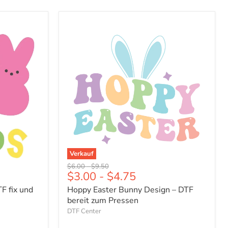
Hoppy
Easter
Bunny
Design
–
DTF
bereit
zum
Pressen
Verkauf
Ursprünglicher
Ursprünglicher
$6.00
-
$9.50
$3.00
-
$4.75
Preis
Preis
F fix und
Hoppy Easter Bunny Design – DTF
bereit zum Pressen
DTF Center