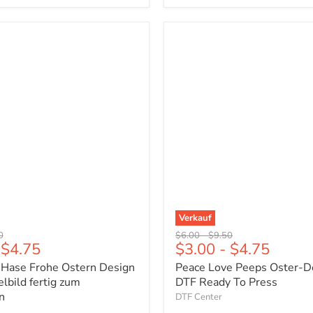
Peace
Love
Peeps
Oster-
Design
-
DTF
Ready
To
Press
n
Verkauf
er
ünglicher
Ursprünglicher
Ursprünglicher
0
$6.00
-
$9.50
$4.75
$3.00
-
$4.75
Preis
Preis
 Hase Frohe Ostern Design
Peace Love Peeps Oster-D
lbild fertig zum
DTF Ready To Press
n
DTF Center