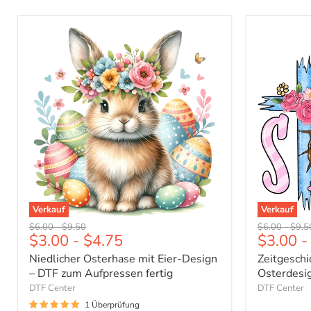
Niedlicher
Zeitgeschi
Osterhase
Johannes
mit
3:16
Eier-
Osterdesi
Design
-
–
DTF
DTF
Ready
zum
To
Aufpressen
Press
fertig
Verkauf
Verkauf
Ursprünglicher
Ursprünglicher
Ursprünglich
Urspr
$6.00
-
$9.50
$6.00
-
$9.5
$3.00
-
$4.75
$3.00
-
Preis
Preis
Preis
Preis
Niedlicher Osterhase mit Eier-Design
Zeitgeschi
– DTF zum Aufpressen fertig
Osterdesi
DTF Center
DTF Center
1 Überprüfung