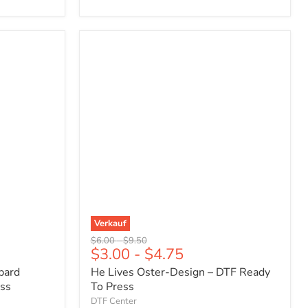
He
Lives
Oster-
Design
–
DTF
Ready
To
Press
Verkauf
Ursprünglicher
Ursprünglicher
$6.00
-
$9.50
$3.00
-
$4.75
Preis
Preis
pard
He Lives Oster-Design – DTF Ready
ess
To Press
DTF Center