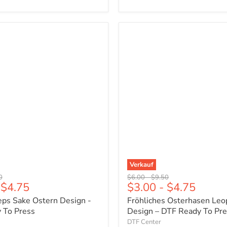
Fröhliches
Osterhasen
Leopard
Design
–
DTF
Ready
To
Press
Verkauf
er
ünglicher
Ursprünglicher
Ursprünglicher
0
$6.00
-
$9.50
$4.75
$3.00
-
$4.75
Preis
Preis
eps Sake Ostern Design -
Fröhliches Osterhasen Leo
 To Press
Design – DTF Ready To Pr
DTF Center