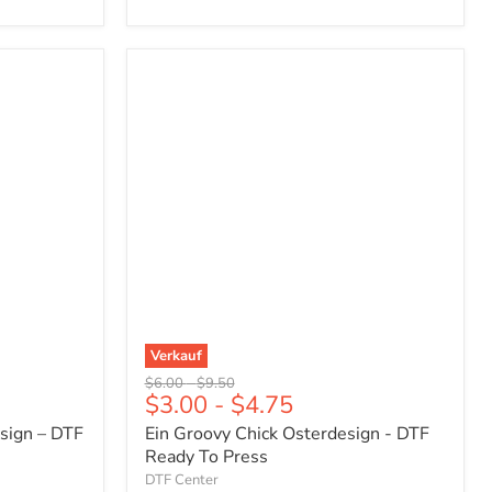
Ein
Groovy
Chick
Osterdesign
-
DTF
Ready
To
Press
Verkauf
Ursprünglicher
Ursprünglicher
$6.00
-
$9.50
$3.00
-
$4.75
Preis
Preis
sign – DTF
Ein Groovy Chick Osterdesign - DTF
Ready To Press
DTF Center