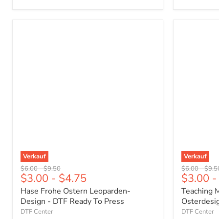
Hase
Teaching
Frohe
My
Ostern
Favorite
Leoparden-
Peeps
Design
Osterdesi
-
-
DTF
DTF
Ready
Ready
To
To
Press
Press
Verkauf
Verkauf
Ursprünglicher
Ursprünglicher
Ursprünglich
Urspr
$6.00
-
$9.50
$6.00
-
$9.5
$3.00
-
$4.75
$3.00
-
Preis
Preis
Preis
Preis
Hase Frohe Ostern Leoparden-
Teaching 
Design - DTF Ready To Press
Osterdesi
DTF Center
DTF Center