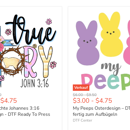
Γ
chte
My
Peeps
Osterdesign
gn
–
DTF
fix
und
fertig
zum
Aufbügeln
Verkauf
er
ünglicher
Ursprünglicher
Ursprünglicher
0
$6.00
-
$9.50
$4.75
$3.00
-
$4.75
Preis
Preis
chte Johannes 3:16
My Peeps Osterdesign – DT
gn - DTF Ready To Press
fertig zum Aufbügeln
DTF Center