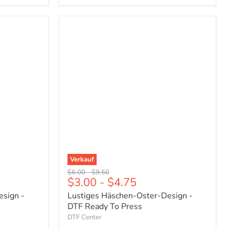
Lustiges
Häschen-
Oster-
Design
-
DTF
Ready
To
Press
Verkauf
Ursprünglicher
Ursprünglicher
$6.00
-
$9.50
$3.00
-
$4.75
Preis
Preis
esign -
Lustiges Häschen-Oster-Design -
DTF Ready To Press
DTF Center