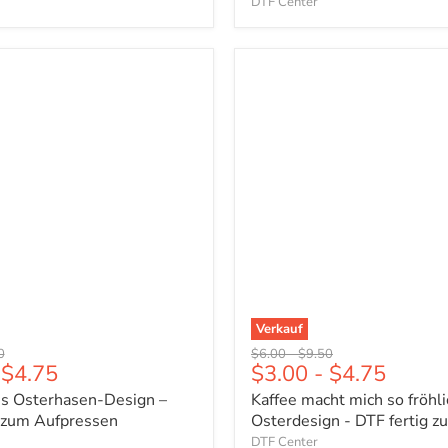
DTF Center
Kaffee
macht
n-
mich
so
fröhlich
Osterdesign
-
DTF
n
fertig
zum
Pressen
Verkauf
er
ünglicher
Ursprünglicher
Ursprünglicher
0
$6.00
-
$9.50
$4.75
$3.00
-
$4.75
Preis
Preis
es Osterhasen-Design –
Kaffee macht mich so fröhli
g zum Aufpressen
Osterdesign - DTF fertig 
DTF Center