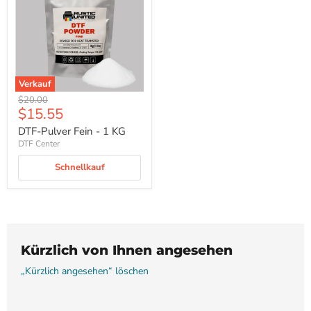
-
1
KG
Verkauf
Ursprünglicher
$20.00
Aktueller
$15.55
Preis
Preis
DTF-Pulver Fein - 1 KG
DTF Center
Schnellkauf
Kürzlich von Ihnen angesehen
„Kürzlich angesehen“ löschen