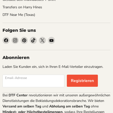
Transfers on Harry Hines
DTF Near Me (Texas)
Folgen Sie uns
Finden
Finden
Finden
Finden
Finden
Finden
Sie
Sie
Sie
Sie
Sie
Sie
uns
uns
uns
uns
uns
uns
auf
auf
auf
auf
auf
auf
Abonnieren
Facebook
Instagram
Pinterest
TikTok
X
YouTube
Laden Sie Kunden ein, sich in Ihren E-Mail-Verteiler einzutragen.
Email-Adresse
Registrieren
Bei
DTF Center
revolutionieren wir mit unseren außergewöhnlichen
Dienstleistungen die Bekleidungsdekorationsbranche. Wir bieten
Versand am selben Tag
und
Abholung am selben Tag
ohne
Mindest- oder Höchstbestellmengen
, sodass Ihre Bestellungen